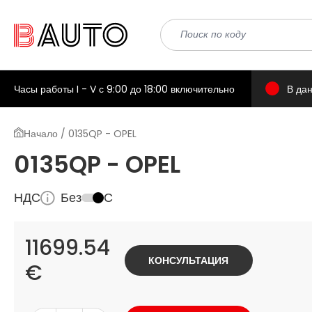
Часы работы I - V с 9:00 до 18:00 включительно
В да
Начало / 0135QP - OPEL
0135QP - OPEL
НДС
Без
С
11699.54
КОНСУЛЬТАЦИЯ
€