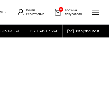
0
Войти
Корзина
Ru
Регистрация
покупателя
 645 64564
+370 645 64564
info@bauto.lt