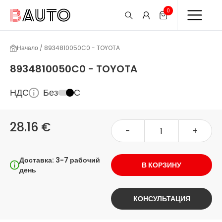
0
Начало / 8934810050C0 - TOYOTA
8934810050C0 - TOYOTA
НДС
Без
С
28.16 €
-
+
Доставка: 3-7 рабочий
В КОРЗИНУ
день
КОНСУЛЬТАЦИЯ